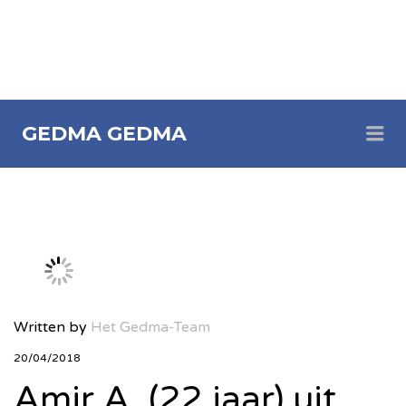
Me
GEDMA
GEDMA
Written by
Het Gedma-Team
20/04/2018
Amir A. (22 jaar) uit