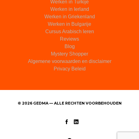
Werken in Turkije
Werken in Ierland
Werken in Griekenland
Werken in Bulgarije
Cursus Arabisch leren
Reviews
Blog
Mystery Shopper
Algemene voorwaarden en disclaimer
Privacy Beleid
© 2026 GEDMA — ALLE RECHTEN VOORBEHOUDEN
Facebook
Linked
In