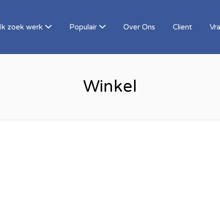
Ik zoek werk
Populair
Over Ons
Client
Vr
Winkel