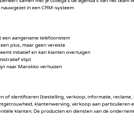
e beheert samen met je collega’s de agenda’s van het team
ns nauwgezet in een CRM-systeem
bt een aangename telefoonstem
s een plus, maar geen vereiste
eemt initiatief en kan klanten overtuigen
istratief stipt
mijn naar Marokko verhuizen
f identificeren (bestelling, verkoop, informatie, reclame, 
tgetrouwheid, klantenwerving, verkoop aan particulieren
tiële klanten; De producten en diensten van de ondernemi