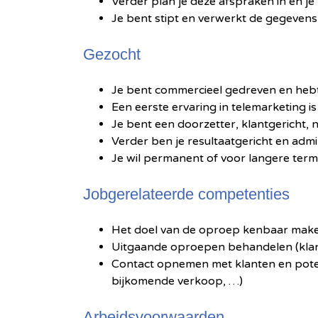
Verder plan je deze afspraken in en j
Je bent stipt en verwerkt de gegeve
Gezocht
Je bent commercieel gedreven en he
Een eerste ervaring in telemarketing i
Je bent een doorzetter, klantgericht, n
Verder ben je resultaatgericht en admin
Je wil permanent of voor langere ter
Jobgerelateerde competenties
Het doel van de oproep kenbaar maken o
Uitgaande oproepen behandelen (klan
Contact opnemen met klanten en poten
bijkomende verkoop, …)
Arbeidsvoorwaarden