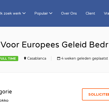
Ik zoek werk
Populair
Over Ons
Client
Vr
oor Europees Geleid Bedri
Casablanca
4 weken geleden geplaatst
FULL TIME
gorie
okko