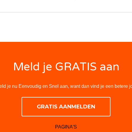
Meld je GRATIS aan
ld je nu Eenvoudig en Snel aan, want dan vind je een betere j
GRATIS AANMELDEN
PAGINA'S