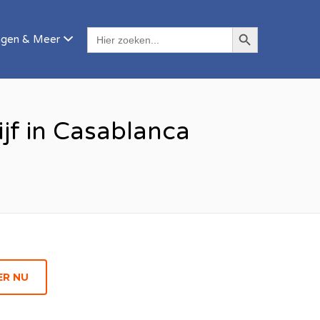
ZOEKKNOP
ZOEK
agen & Meer
NAAR:
jf in Casablanca