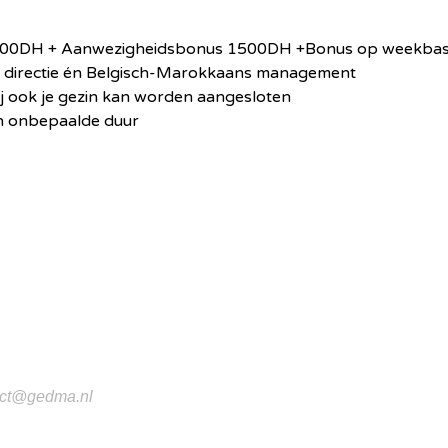
11000DH + Aanwezigheidsbonus 1500DH +Bonus op weekba
e directie én Belgisch-Marokkaans management
j ook je gezin kan worden aangesloten
an onbepaalde duur
act@gedma.nl