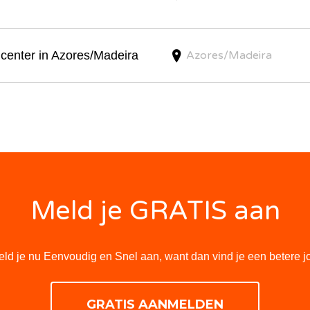
lcenter in Azores/Madeira
Azores/Madeira
Meld je GRATIS aan
ld je nu Eenvoudig en Snel aan, want dan vind je een betere j
GRATIS AANMELDEN