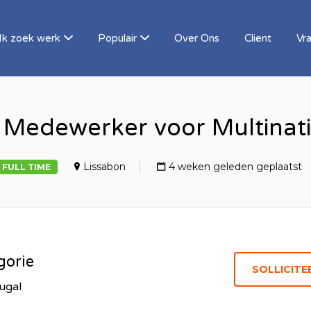
Ik zoek werk
Populair
Over Ons
Client
Vr
 Medewerker voor Multinati
Lissabon
4 weken geleden geplaatst
FULL TIME
gorie
ugal