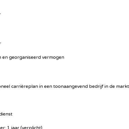
r
r
ch en georganiseerd vermogen
neel carrièreplan in een toonaangevend bedrijf in de markt
dienst
r: 1 jaar (verplicht)