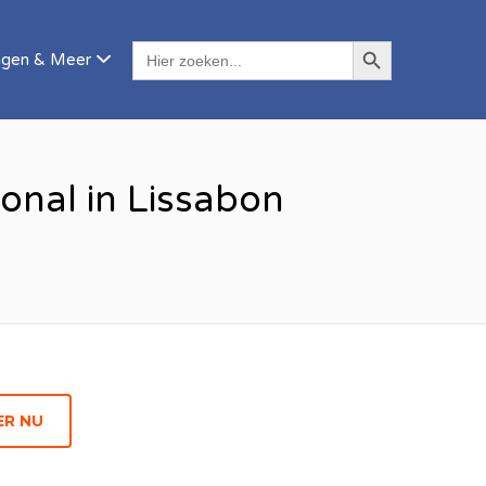
ZOEKKNOP
ZOEK
agen & Meer
NAAR:
onal in Lissabon